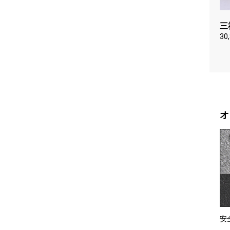
三
30
安