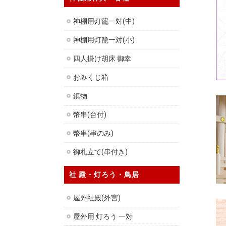
神棚用灯籠一対(中)
神棚用灯籠一対(小)
四人掛け胡床 御幸
おみくじ箱
鎮物
幣串(台付)
幣串(串のみ)
御札立て(串付き)
社 殿・灯ろう・鳥居
屋外社殿(外宮)
屋外用 灯ろう 一対