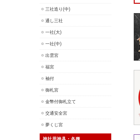
三社造り(中)
通し三社
一社(大)
一社(中)
出雲宮
福宮
袖付
御札宮
金幣付御札立て
交通安全宮
夢くじ宮
神社用神具・各種