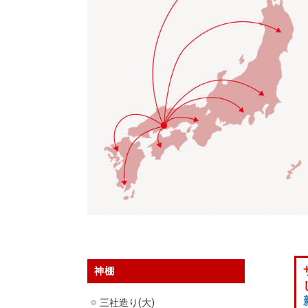
神棚
三社造り(大)