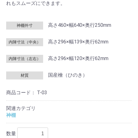
れもスムーズにできます。
高さ460×幅640×奥行250mm
神棚外寸
高さ296×幅139×奥行62mm
内陣寸法（中央）
高さ296×幅120×奥行62mm
内陣寸法（左右）
国産檜（ひのき）
材質
商品コード：
T-03
関連カテゴリ
神棚
数量